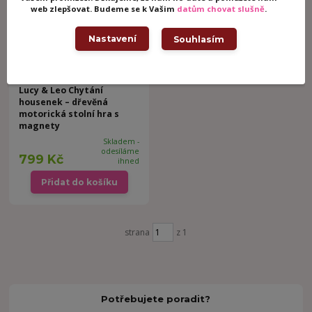
web zlepšovat. Budeme se k Vašim
datům chovat slušně
.
Nastavení
Souhlasím
Lucy & Leo Chytání
housenek – dřevěná
motorická stolní hra s
magnety
Skladem -
odesíláme
799 Kč
ihned
Přidat do košíku
strana
z 1
Potřebujete poradit?