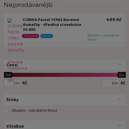
Nejprodávanější
CUBIKA Pastel 15962 Barevné
499 Kč
domečky - dřevěná stavebnice
30 dílů
Skladem - odesíláme
TOP produkt
Novinka
ihned
Cena:
Od
Do
Kč
Kč
Štítky
Skladem - odesíláme ihned
Výrobce