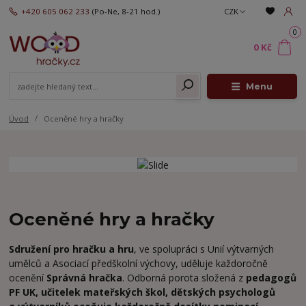
+420 605 062 233
(Po-Ne, 8-21 hod.)
CZK
0
0 Kč
Menu
Úvod
Oceněné hry a hračky
Oceněné hry a hračky
Sdružení pro hračku a hru
, ve spolupráci s Unií výtvarných
umělců a Asociací předškolní výchovy, uděluje každoročně
ocenění
Správná hračka
. Odborná porota složená z
pedagogů
PF UK, učitelek mateřských škol, dětských psychologů