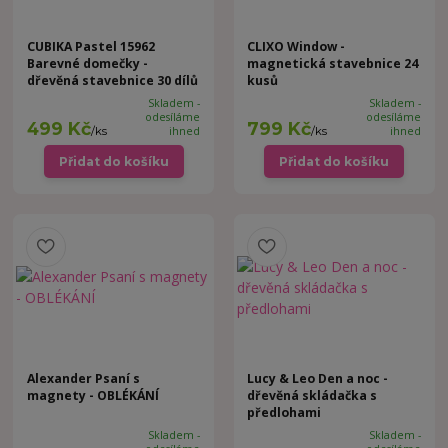
CUBIKA Pastel 15962
CLIXO Window -
Barevné domečky -
magnetická stavebnice 24
dřevěná stavebnice 30 dílů
kusů
Skladem -
Skladem -
odesíláme
odesíláme
499 Kč
799 Kč
/
ks
ihned
/
ks
ihned
Přidat do košíku
Přidat do košíku
Alexander Psaní s
Lucy & Leo Den a noc -
magnety - OBLÉKÁNÍ
dřevěná skládačka s
předlohami
Skladem -
Skladem -