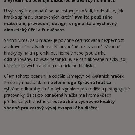
a výtvarníků oceňuje každoročně desítky nominací
.
U vybraných exponátů se nesestavuje pořadí, hodnotí se, jak
hračka splnila
5
stanovených kritérií:
Kvalita použitého
materiálu, provedení, design, originalita a výchovný
didaktický účel a funkčnost.
Všichni víme, že u hraček je povinně certifikována bezpečnost
a zdravotní nezávadnost. Nebezpečné a zdravotně závadné
hračky by na trh proniknout neměly nebo jsou z trhu
odstraňovány. To však nezaručuje, že certifikované hračky jsou
užitečné i z výchovného a estetického hlediska.
Cílem tohoto ocenění je oddělit „šmejdy“ od kvalitních hraček.
Proto by nadstandardní
zelené logo Správná hračka
–
vybráno odborníky chtělo být signálem pro rodiče a pedagogické
pracovníky, že takto označená hračka má kromě všech
předepsaných vlastností e
stetické a výchovné kvality
vhodné pro zdravý vývoj evropského dítěte
.