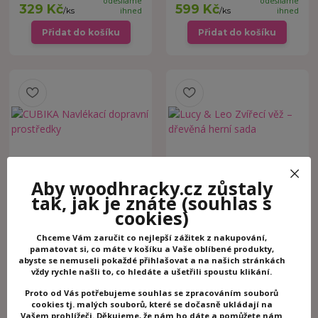
odesíláme
odesíláme
329 Kč
599 Kč
/
ks
ihned
/
ks
ihned
Přidat do košíku
Přidat do košíku
Aby woodhracky.cz zůstaly
CUBIKA Navlékací dopravní
Lucy & Leo Zvířecí věž –
tak, jak je znáte
(souhlas s
prostředky
dřevěná herní sada
cookies)
Skladem -
Skladem -
odesíláme
odesíláme
299 Kč
899 Kč
/
ks
ihned
ihned
Chceme Vám zaručit co nejlepší zážitek z nakupování,
pamatovat si, co máte v košíku a Vaše oblíbené produkty,
Přidat do košíku
Přidat do košíku
abyste se nemuseli pokaždé přihlašovat a na našich stránkách
vždy rychle našli to, co hledáte a ušetřili spoustu klikání.
Proto od Vás potřebujeme souhlas se zpracováním souborů
cookies tj. malých souborů, které se dočasně ukládají na
Vašem prohlížeči. Děkujeme, že nám ho dáte a pomůžete nám