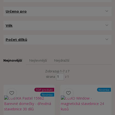
Určeno pro
Věk
Počet dílků
Nejnovější
Nejlevnější
Nejdražší
Zobrazuji 1-7 z 7
strana
z 1
TOP produkt
Novinka
Novinka